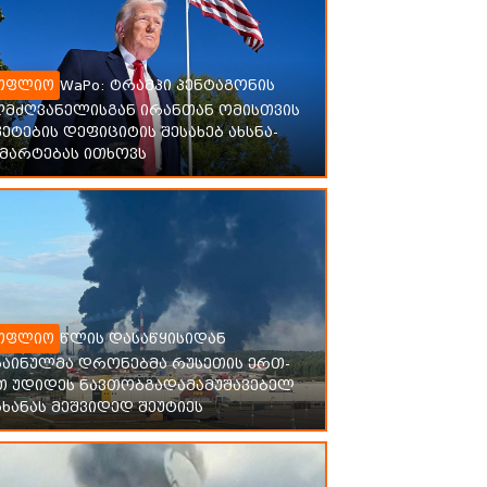
WaPo: ტრამპი პენტაგონის
ოფლიო
ლმძღვანელისგან ირანთან ომისთვის
ეტების დეფიციტის შესახებ ახსნა-
მარტებას ითხოვს
წლის დასაწყისიდან
ოფლიო
რაინულმა დრონებმა რუსეთის ერთ-
თ უდიდეს ნავთობგადამამუშავებელ
ხანას მეშვიდედ შეუტიეს