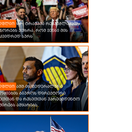
WP: ტრამპმა რესპუბლიკელ
ოფლიო
ორებს უთხრა, რომ ვენსი მის
მკვიდრედ სურს
აშშ-ის ფედერალური
ოფლიო
მოძიების ბიუროს დირექტორი
ნეთთან და რუსეთთან უპრეცედენტო
შირებს ამყარებს