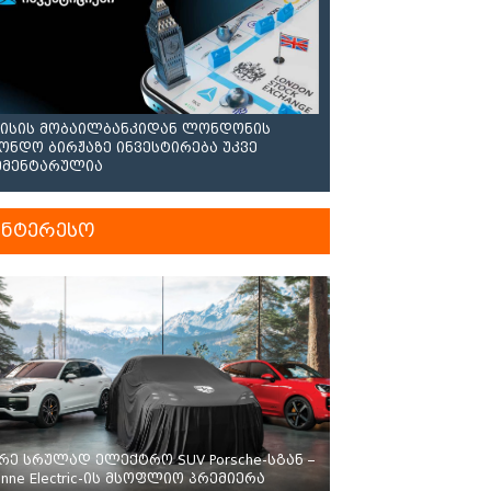
ისის მობაილბანკიდან ლონდონის
ონდო ბირჟაზე ინვესტირება უკვე
მენტარულია
ინტერესო
რე სრულად ელექტრო SUV Porsche-სგან –
enne Electric-ის მსოფლიო პრემიერა