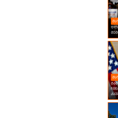
მს
დონ
მე
მს
გა
ჩი
კავ