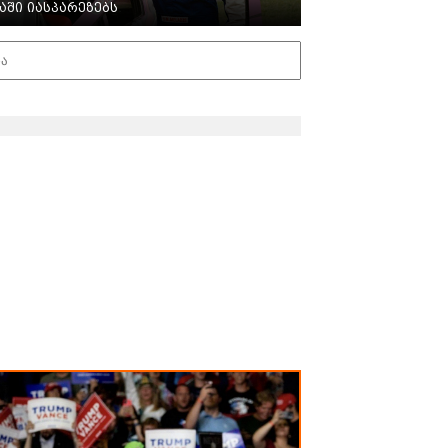
აში იასპარეზებს