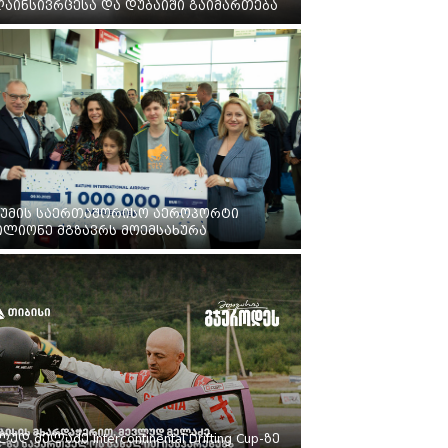
აინსივრცესა და დუბაიში გაიმართება
უმის საერთაშორისო აეროპორტი
ილიონე მგზავრს მოემსახურა
უდ მელაძე Intercontinental Drifting Cup-ზე