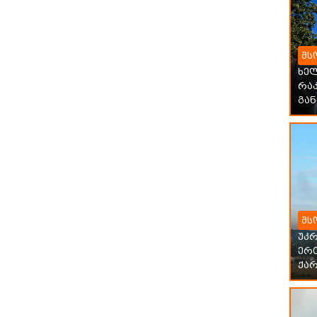
მს
ხე
რაკ
გან
მს
უკ
ერ
ქარ