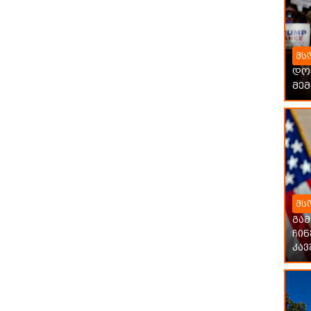
მს
დონ
მე
მს
გა
ჩი
კავ