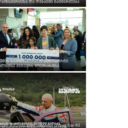
აინსივრცესა და დუბაიში გაიმართება
უმის საერთაშორისო აეროპორტი
ილიონე მგზავრს მოემსახურა
უდ მელაძე Intercontinental Drifting Cup-ზე