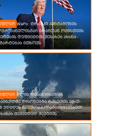
WaPo: ტრამპი პენტაგონის
ოფლიო
ლმძღვანელისგან ირანთან ომისთვის
ეტების დეფიციტის შესახებ ახსნა-
მარტებას ითხოვს
წლის დასაწყისიდან
ოფლიო
რაინულმა დრონებმა რუსეთის ერთ-
თ უდიდეს ნავთობგადამამუშავებელ
ხანას მეშვიდედ შეუტიეს