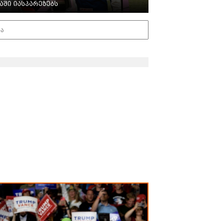
აში იასპარეზებს