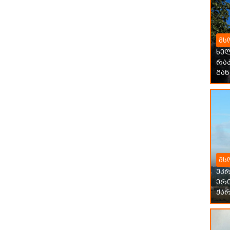
მს
ხე
რაკ
გან
მს
უკ
ერ
ქარ