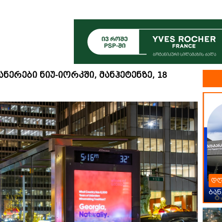
ერები ნიუ-იორკში, მანჰეტენზე, 18
დღ
ბან