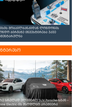
ისის მობაილბანკიდან ლონდონის
ონდო ბირჟაზე ინვესტირება უკვე
მენტარულია
ინტერესო
რე სრულად ელექტრო SUV Porsche-სგან –
enne Electric-ის მსოფლიო პრემიერა