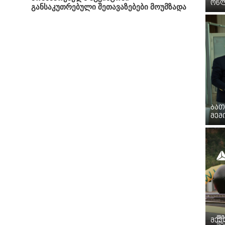
ონლ
განსაკუთრებული შეთავაზებები მოუმზადა
ბათ
მემ
მევლ