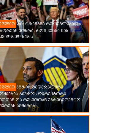
WP: ტრამპმა რესპუბლიკელ
ოფლიო
ორებს უთხრა, რომ ვენსი მის
მკვიდრედ სურს
აშშ-ის ფედერალური
ოფლიო
მოძიების ბიუროს დირექტორი
ნეთთან და რუსეთთან უპრეცედენტო
შირებს ამყარებს